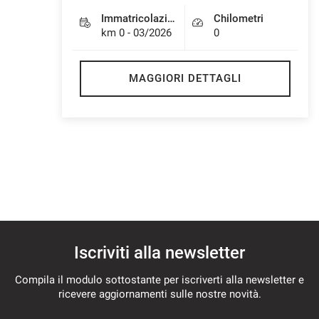
questi
Immatricolazione
Chilometri
strumenti
km 0 - 03/2026
0
di
tracciamento
si
MAGGIORI DETTAGLI
rimanda
alla
cookie
policy.
Puoi
rivedere
e
modificare
le
tue
scelte
in
Iscriviti alla newsletter
qualsiasi
momento.
Compila il modulo sottostante per iscriverti alla newsletter e
ricevere aggiornamenti sulle nostre novità.
a