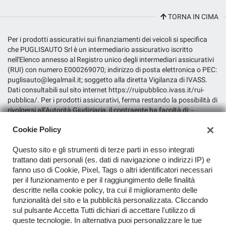
TORNA IN CIMA
Salva
le
impostazioni
Per i prodotti assicurativi sui finanziamenti dei veicoli si specifica
che PUGLISAUTO Srl è un intermediario assicurativo iscritto
nell'Elenco annesso al Registro unico degli intermediari assicurativi
(RUI) con numero E000269070; indirizzo di posta elettronica o PEC:
puglisauto@legalmail.it; soggetto alla diretta Vigilanza di IVASS.
Dati consultabili sul sito internet https://ruipubblico.ivass.it/rui-
pubblica/. Per i prodotti assicurativi, ferma restando la possibilità di
rivolgersi all’Autorità Giudiziaria, il contraente ha facoltà di: -
inoltrare reclamo per iscritto all’intermediario all’indirizzo
Cookie Policy
puglisauto@legalmail.it; - presentare ricorso all’Arbitro Assicurativo,
qualora non dovesse ritenersi soddisfatto dall’esito del reclamo
Questo sito e gli strumenti di terze parti in esso integrati
all’intermediario o in caso di assenza di riscontro entro il termine di
trattano dati personali (es. dati di navigazione o indirizzi IP) e
legge, tramite il portale disponibile sul sito internet dello stesso
fanno uso di Cookie, Pixel, Tags o altri identificatori necessari
(www.arbitroassicurativo.org), dove è possibile consultare gli
per il funzionamento e per il raggiungimento delle finalità
ulteriori requisiti di ammissibilità, le informazioni relative alle
descritte nella cookie policy, tra cui il miglioramento delle
modalità di presentazione del ricorso e ogni altra indicazione utile; -
funzionalità del sito e la pubblicità personalizzata. Cliccando
avvalersi di altri eventuali sistemi alternativi di risoluzione delle
sul pulsante Accetta Tutti dichiari di accettare l'utilizzo di
controversie previsti dalla normativa vigente.
queste tecnologie. In alternativa puoi personalizzare le tue