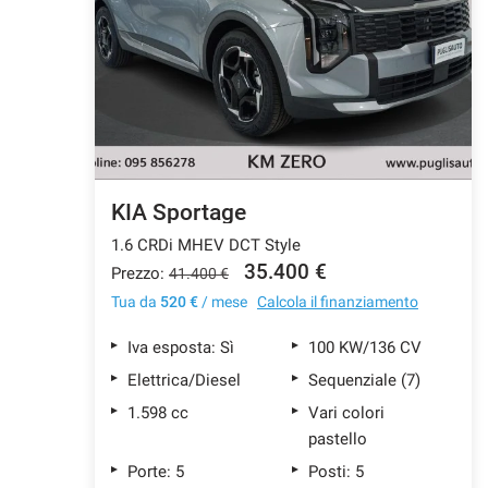
tracciamento
che
CONTATTI
adottiamo
per
offrire
AZIENDA
le
funzionalità
e
NEWS
svolgere
le
KIA Sportage
attività
1.6 CRDi MHEV DCT Style
di
seguito
35.400 €
Prezzo:
41.400 €
descritte.
Tua da
520 €
/ mese
Calcola il finanziamento
Per
ottenere
Iva esposta: Sì
100 KW/136 CV
maggiori
informazioni
Elettrica/Diesel
Sequenziale (7)
sull'utilità
1.598 cc
Vari colori
e
pastello
sul
funzionamento
Porte: 5
Posti: 5
di