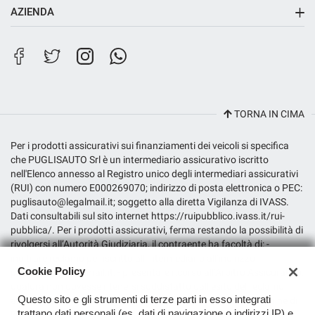
AZIENDA
Sede di Riposto
Salva
le
Contatti
impostazioni
Filiale City Store
Lavora con noi
TORNA IN CIMA
Per i prodotti assicurativi sui finanziamenti dei veicoli si specifica
che PUGLISAUTO Srl è un intermediario assicurativo iscritto
nell'Elenco annesso al Registro unico degli intermediari assicurativi
(RUI) con numero E000269070; indirizzo di posta elettronica o PEC:
puglisauto@legalmail.it; soggetto alla diretta Vigilanza di IVASS.
Dati consultabili sul sito internet https://ruipubblico.ivass.it/rui-
pubblica/. Per i prodotti assicurativi, ferma restando la possibilità di
rivolgersi all’Autorità Giudiziaria, il contraente ha facoltà di: -
inoltrare reclamo per iscritto all’intermediario all’indirizzo
Cookie Policy
puglisauto@legalmail.it; - presentare ricorso all’Arbitro Assicurativo,
qualora non dovesse ritenersi soddisfatto dall’esito del reclamo
Questo sito e gli strumenti di terze parti in esso integrati
all’intermediario o in caso di assenza di riscontro entro il termine di
trattano dati personali (es. dati di navigazione o indirizzi IP) e
legge, tramite il portale disponibile sul sito internet dello stesso