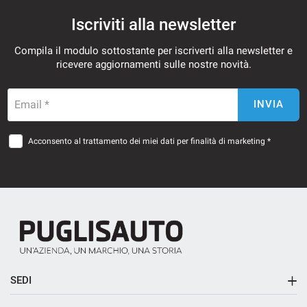
Iscriviti alla newsletter
Compila il modulo sottostante per iscriverti alla newsletter e
mpre
Cookie necessari
ricevere aggiornamenti sulle nostre novità.
ilitato
Email *
INVIA
Cookie delle preferenze
Acconsento al trattamento dei miei dati per finalità di marketing *
Cookie per il miglioramento dell'esperienza utente
Cookie analitici
Cookie di marketing
Leggi
SEDI
la
cookie
Sede principale
policy