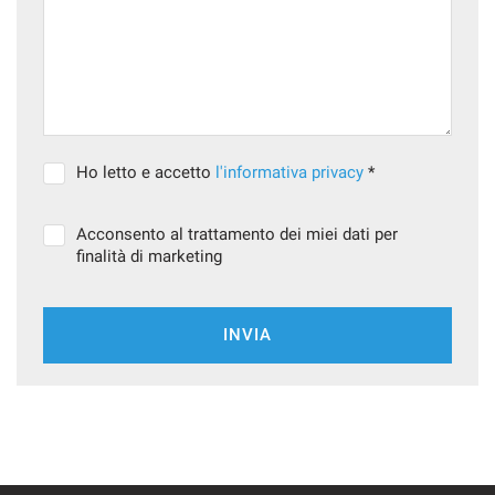
questi
strumenti
di
tracciamento
si
rimanda
alla
Ho letto e accetto
l'informativa privacy
*
cookie
policy.
Puoi
Acconsento al trattamento dei miei dati per
rivedere
finalità di marketing
e
modificare
le
tue
INVIA
scelte
in
qualsiasi
momento.
a