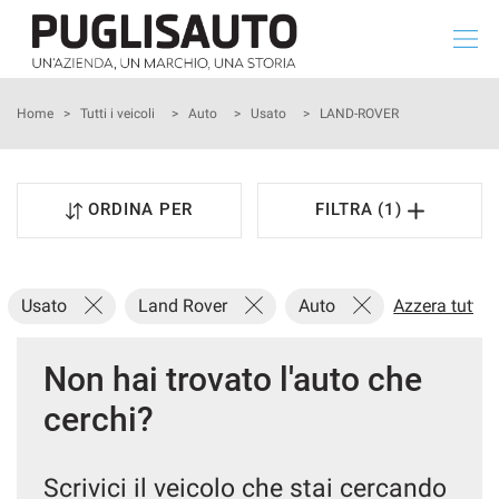
Le
tue
preferenze
di
HOME
Home
>
Tutti i veicoli
>
Auto
>
Usato
>
LAND-ROVER
consenso
Il
NUOVO
seguente
ORDINA PER
FILTRA (1)
pannello
USATO
ti
consente
di
KM 0
Usato
Land Rover
Auto
Azzera tutto
esprimere
le
tue
ASSISTENZA SERVICE
Non hai trovato l'auto che
preferenze
di
cerchi?
consenso
SERVIZI
alle
tecnologie
DICONO DI NOI
Scrivici il veicolo che stai cercando
di