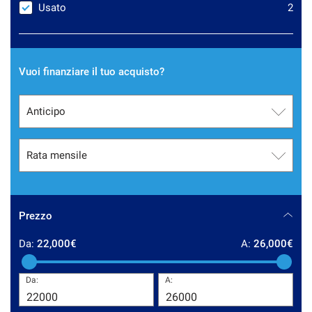
tracciamento
Usato
2
che
CONTATTI
adottiamo
per
offrire
AZIENDA
Vuoi finanziare il tuo acquisto?
le
funzionalità
e
NEWS
svolgere
le
attività
di
seguito
descritte.
Per
ottenere
Prezzo
maggiori
informazioni
Da:
22,000€
A:
26,000€
sull'utilità
e
Da:
A:
sul
funzionamento
di