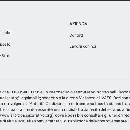
AZIENDA
cipale
Contatti
iposto
Lavora con noi
y Store
fica che PUGLISAUTO Srl è un intermediario assicurativo iscritto nell'Elenco
isauto@legalmail.it; soggetto alla diretta Vigilanza di IVASS. Dati consulta
 di rivolgersi all’Autorità Giudiziaria, il contraente ha facoltà di: - inoltrar
tivo, qualora non dovesse ritenersi soddisfatto dall’esito del reclamo all’in
 (www.arbitroassicurativo.org), dove è possibile consultare gli ulteriori requ
i di altri eventuali sistemi alternativi di risoluzione delle controversie prev