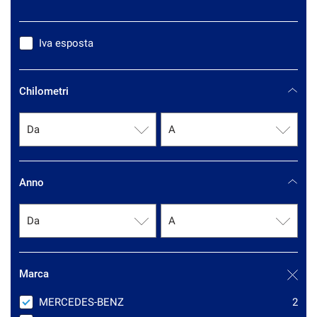
questi
strumenti
di
Iva esposta
tracciamento
si
rimanda
Chilometri
alla
cookie
policy.
Puoi
rivedere
e
Anno
modificare
le
tue
scelte
in
qualsiasi
momento.
Marca
MERCEDES-BENZ
2
a