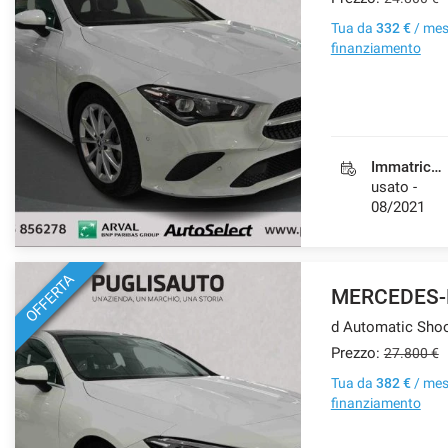
Tua da
332 €
/ me
finanziamento
Immatricolazione
usato -
08/2021
OFFERTA
MERCEDES-
d Automatic Shoo
Prezzo:
27.800 €
Tua da
382 €
/ me
finanziamento