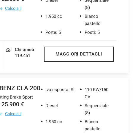
Diesel
Sequenziale
(8)
se
Calcola il
1.950 cc
Bianco
pastello
Porte: 5
Posti: 5
Chilometri
MAGGIORI DETTAGLI
119.451
BENZ CLA 200
Iva esposta: Sì
110 KW/150
CV
ting Brake Sport
25.900 €
Diesel
Sequenziale
(8)
se
Calcola il
1.950 cc
Bianco
pastello