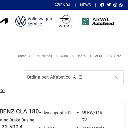
AZIENDA
NEWS
Home
>
Tutti i veicoli
>
Auto
>
Usato
>
MERCEDES-BENZ
tto
BENZ CLA 180
Iva esposta: Sì
85 KW/116
CV
d Automatic Shooting Brake Business Extra
22.500 €