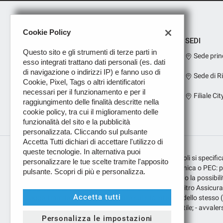
Cookie Policy
SEDI
Questo sito e gli strumenti di terze parti in
Sede prin
esso integrati trattano dati personali (es. dati
di navigazione o indirizzi IP) e fanno uso di
Sede di R
Cookie, Pixel, Tags o altri identificatori
necessari per il funzionamento e per il
Filiale Cit
raggiungimento delle finalità descritte nella
cookie policy, tra cui il miglioramento delle
funzionalità del sito e la pubblicità
personalizzata. Cliccando sul pulsante
Accetta Tutti dichiari di accettare l'utilizzo di
queste tecnologie. In alternativa puoi
Per i prodotti assicurativi sui finanziamenti dei veicoli si speci
personalizzare le tue scelte tramite l'apposito
con numero E000269070; indirizzo di posta elettronica o PEC: pugl
pulsante. Scopri di più e personalizza.
Leggi
pubblica/. Per i prodotti assicurativi, ferma restando la possibilità
la
puglisauto@legalmail.it; - presentare ricorso all’Arbitro Assicura
cookie
Accetta tutti
policy
legge, tramite il portale disponibile sul sito internet dello stesso
presentazione del ricorso e ogni altra indicazione utile; - avvalers
Personalizza le impostazioni