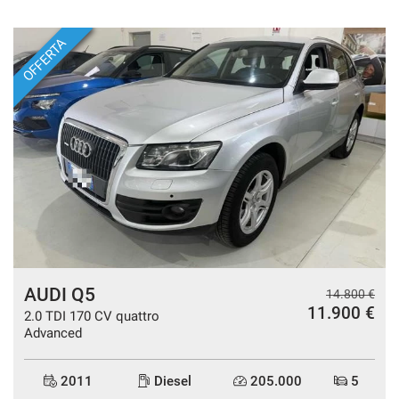
OFFERTA
AUDI Q5
€
14.800 €
11.900 €
2.0 TDI 170 CV quattro
Advanced
2011
Diesel
205.000
5