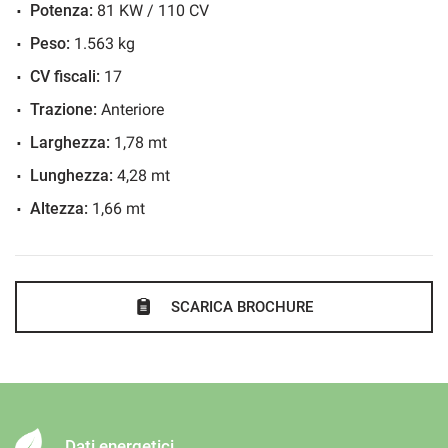
Potenza:
81 KW / 110 CV
Specchietti laterali elettrici
> CONSEGNA PERSONALIZZATA IN TUTTA ITALIA <
Peso:
1.563 kg
CV fiscali:
17
* Nota Bene, pur controllando costantemente la qualità
Trazione:
Anteriore
delle informazioni riportate e i dati tecnici sono puramente
Larghezza:
1,78 mt
indicativi e non hanno valore contrattuale. I valori relativi ai
Lunghezza:
4,28 mt
consumi e alle emissioni di CO2 sono riferiti alla vettura in
Altezza:
1,66 mt
allestimento di serie e variano a seconda delle
caratteristiche.
SCARICA BROCHURE
Dati energetici