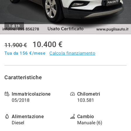
tracciamento
che
CONTATTI
adottiamo
per
offrire
1 di 19
AZIENDA
le
funzionalità
10.400 €
e
NEWS
11.900 €
svolgere
Tua da
156
€/mese
Calcola finanziamento
le
attività
di
seguito
Caratteristiche
descritte.
Per
ottenere
Immatricolazione
Chilometri
maggiori
05/2018
103.581
informazioni
sull'utilità
e
Alimentazione
Cambio
sul
Diesel
Manuale (6)
funzionamento
di