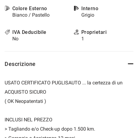
questi
Colore Esterno
Interno
strumenti
Bianco / Pastello
Grigio
di
tracciamento
si
IVA Deducibile
Proprietari
rimanda
No
1
alla
cookie
policy.
Puoi
Descrizione
rivedere
e
modificare
USATO CERTIFICATO PUGLISAUTO ... la certezza di un
le
ACQUISTO SICURO
tue
scelte
( OK Neopatentati )
in
qualsiasi
momento.
INCLUSI NEL PREZZO
> Tagliando e/o Check-up dopo 1.500 km.
a