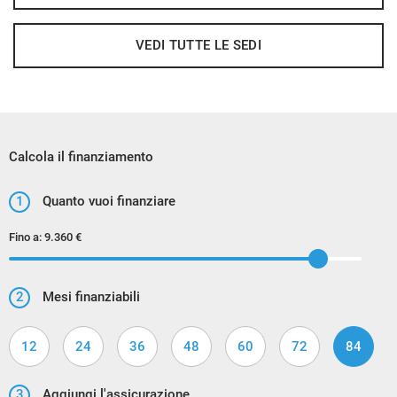
VEDI TUTTE LE SEDI
Calcola il finanziamento
1
Quanto vuoi finanziare
Fino a:
9.360 €
2
Mesi finanziabili
12
24
36
48
60
72
84
3
Aggiungi l'assicurazione