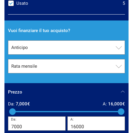
tracciamento
Usato
5
che
CONTATTI
adottiamo
per
offrire
AZIENDA
Vuoi finanziare il tuo acquisto?
le
funzionalità
e
NEWS
svolgere
le
attività
di
seguito
descritte.
Per
ottenere
Prezzo
maggiori
informazioni
Da:
7,000€
A:
16,000€
sull'utilità
e
Da:
A:
sul
funzionamento
di