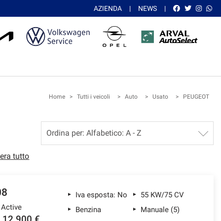
AZIENDA
NEWS
Home
>
Tutti i veicoli
>
Auto
>
Usato
>
PEUGEOT
era tutto
08
Iva esposta: No
55 KW/75 CV
 Active
Benzina
Manuale (5)
12.900 €