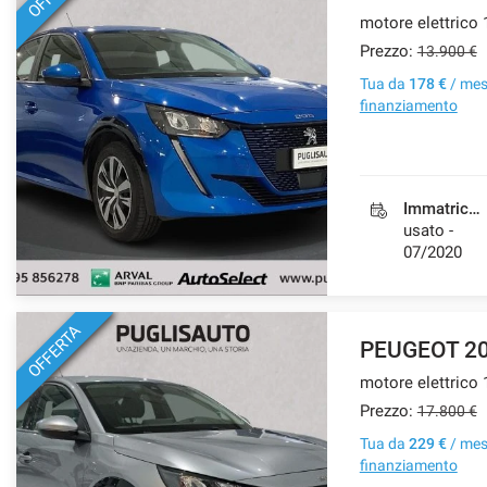
Prezzo:
13.900 €
Tua da
178 €
/ me
finanziamento
Immatricolazione
usato -
07/2020
OFFERTA
PEUGEOT 2
motore elettrico 
Prezzo:
17.800 €
Tua da
229 €
/ me
finanziamento