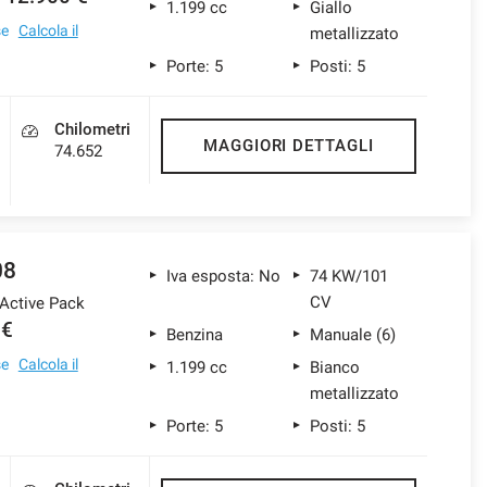
1.199 cc
Giallo
se
Calcola il
metallizzato
Porte: 5
Posti: 5
Chilometri
MAGGIORI DETTAGLI
74.652
08
Iva esposta: No
74 KW/101
CV
 Active Pack
 €
Benzina
Manuale (6)
se
Calcola il
1.199 cc
Bianco
metallizzato
Porte: 5
Posti: 5