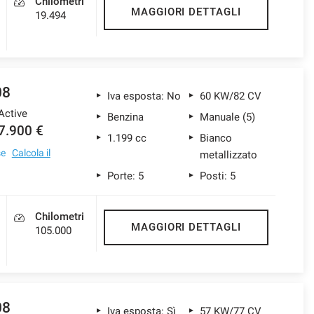
Chilometri
MAGGIORI DETTAGLI
19.494
08
Iva esposta: No
60 KW/82 CV
Active
Benzina
Manuale (5)
7.900 €
1.199 cc
Bianco
se
Calcola il
metallizzato
Porte: 5
Posti: 5
Chilometri
MAGGIORI DETTAGLI
105.000
08
Iva esposta: Sì
57 KW/77 CV