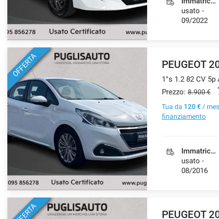
Immatricolazione
usato -
09/2022
OFFERTA
PEUGEOT 2
1°s 1.2 82 CV 5p 
Prezzo:
8.900 €
Tua da
120 €
/ me
finanziamento
Immatricolazione
usato -
08/2016
OFFERTA
PEUGEOT 2