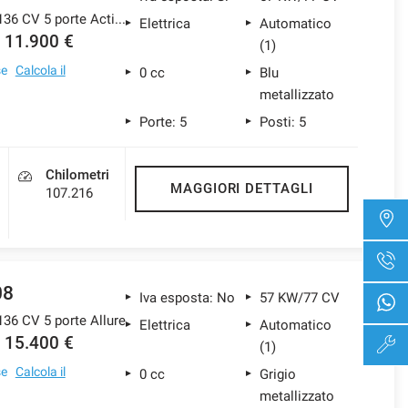
motore elettrico 136 CV 5 porte Active
Elettrica
Automatico
11.900 €
(1)
se
Calcola il
0 cc
Blu
metallizzato
Porte: 5
Posti: 5
Chilometri
MAGGIORI DETTAGLI
107.216
08
Iva esposta: No
57 KW/77 CV
136 CV 5 porte Allure
Elettrica
Automatico
15.400 €
(1)
se
Calcola il
0 cc
Grigio
metallizzato