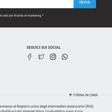
INVIA
 dati per finalità di marketing *
SEGUICI SUI SOCIAL
TORNA IN CIMA
 annesso al Registro unico degli intermediari assicurativi (RUI)
bili sul sito internet https://ruipubblico.ivass.it/rui-