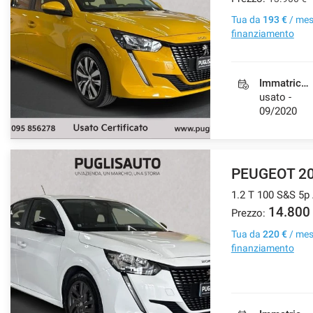
Tua da
193 €
/ me
finanziamento
Immatricolazione
usato -
09/2020
PEUGEOT 2
1.2 T 100 S&S 5p
14.800
Prezzo:
Tua da
220 €
/ me
finanziamento