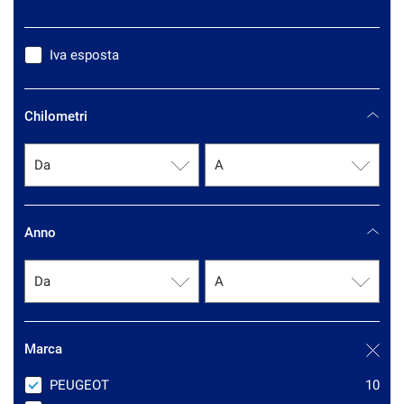
questi
strumenti
di
Iva esposta
tracciamento
si
rimanda
Chilometri
alla
cookie
policy.
Puoi
rivedere
e
Anno
modificare
le
tue
scelte
in
qualsiasi
momento.
Marca
PEUGEOT
10
a