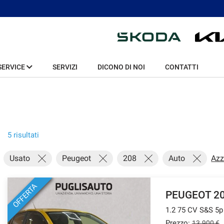
SERVICE
SERVIZI
DICONO DI NOI
CONTATTI
5 risultati
Usato
Peugeot
208
Auto
Azz
OFFERTA
PEUGEOT 2
1.2 75 CV S&S 5p
Prezzo:
13.900 €