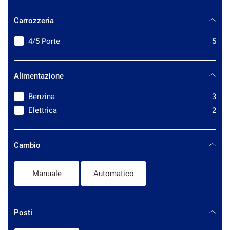
MITSUBISHI
2
Carrozzeria
NISSAN
3
OPEL
13
4/5 Porte
5
PIAGGIO
1
RENAULT
11
Alimentazione
SEAT
2
SKODA
39
Benzina
3
SMART
1
Elettrica
2
SSANGYONG
1
TOYOTA
1
Cambio
VOLKSWAGEN
9
VOLVO
1
Manuale
Automatico
Posti