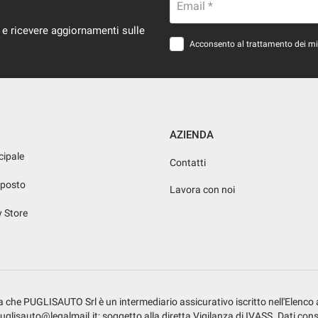
Email *
 e ricevere aggiornamenti sulle
Acconsento al trattamento dei miei
AZIENDA
cipale
Contatti
iposto
Lavora con noi
y Store
fica che PUGLISAUTO Srl è un intermediario assicurativo iscritto nell'Elenco
isauto@legalmail.it; soggetto alla diretta Vigilanza di IVASS. Dati consulta