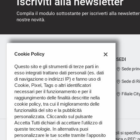
Iscriviti alla newsletter
Compila il modulo sottostante per iscriverti alla newsletter
nostre novità.
Cookie Policy
SEDI
Questo sito e gli strumenti di terze parti in
Sede prin
esso integrati trattano dati personali (es. dati
di navigazione o indirizzi IP) e fanno uso di
Sede di R
Cookie, Pixel, Tags o altri identificatori
necessari per il funzionamento e per il
Filiale Cit
raggiungimento delle finalità descritte nella
cookie policy, tra cui il miglioramento delle
funzionalità del sito e la pubblicità
personalizzata. Cliccando sul pulsante
Accetta Tutti dichiari di accettare l'utilizzo di
queste tecnologie. In alternativa puoi
Per i prodotti assicurativi sui finanziamenti dei veicoli si speci
personalizzare le tue scelte tramite l'apposito
con numero E000269070; indirizzo di posta elettronica o PEC: pugl