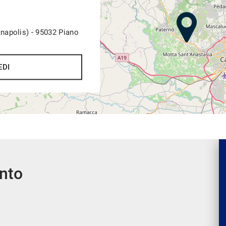
tnapolis) - 95032 Piano
EDI
ento