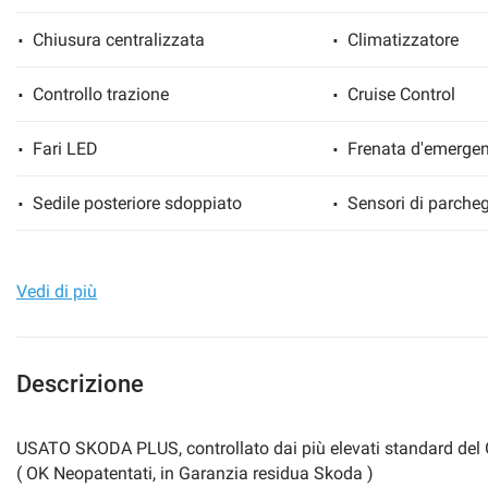
Chiusura centralizzata
Climatizzatore
Controllo trazione
Cruise Control
mpre
Cookie necessari
ilitato
Fari LED
Frenata d'emergen
Cookie delle preferenze
Sedile posteriore sdoppiato
Sensori di parcheg
Cookie per il miglioramento dell'esperienza utente
Specchietti laterali elettrici
Vedi di più
Cookie analitici
Cookie di marketing
Descrizione
USATO SKODA PLUS, controllato dai più elevati standard de
( OK Neopatentati, in Garanzia residua Skoda )