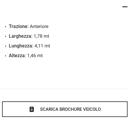
Trazione:
Anteriore
Larghezza:
1,78 mt
Lunghezza:
4,11 mt
nformazioni riportate e i dati tecnici sono puramente
Altezza:
1,46 mt
consumi e alle emissioni di CO2 sono riferiti alla vettura in
SCARICA BROCHURE VEICOLO