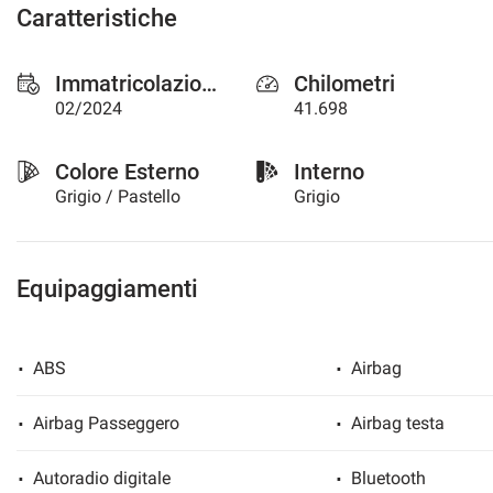
Caratteristiche
questi
strumenti
di
Immatricolazione
Chilometri
tracciamento
02/2024
41.698
si
rimanda
alla
Colore Esterno
Interno
cookie
Grigio / Pastello
Grigio
policy.
Puoi
rivedere
e
Equipaggiamenti
modificare
le
tue
scelte
ABS
Airbag
in
qualsiasi
momento.
Airbag Passeggero
Airbag testa
Autoradio digitale
Bluetooth
a