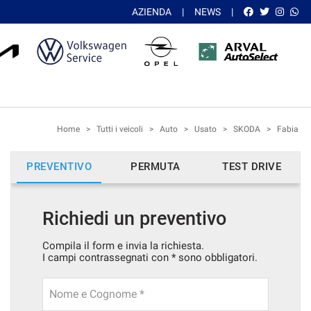
AZIENDA
NEWS
Home
>
Tutti i veicoli
>
Auto
>
Usato
>
SKODA
>
Fabia
PREVENTIVO
PERMUTA
TEST DRIVE
Richiedi un preventivo
Compila il form e invia la richiesta.
I campi contrassegnati con * sono obbligatori.
Nome e Cognome *