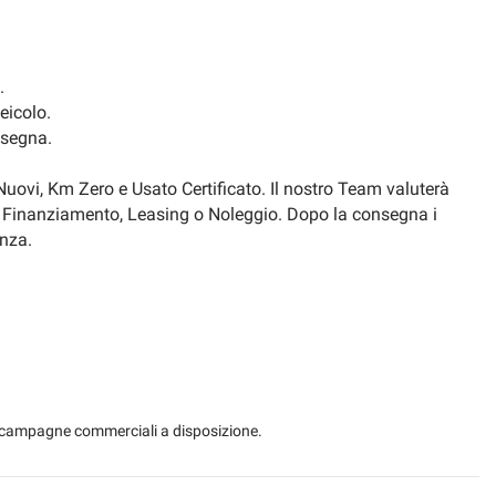
.
eicolo.
nsegna.
, Nuovi, Km Zero e Usato Certificato. Il nostro Team valuterà
 il Finanziamento, Leasing o Noleggio. Dopo la consegna i
enza.
vincolo Etnapolis)
entro Usato Autoselct
forama)
 le campagne commerciali a disposizione.
selct