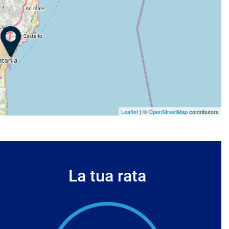
Leaflet
| ©
OpenStreetMap
contributors
La tua rata