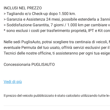
INCLUSI NEL PREZZO
> Tagliando e/o Check-up dopo 1.500 km.
> Garanzia e Assistenza 24 mesi, possibile estenderla a 3anni
> Soddisfazione Garantita, 7 giorni / 1.000 km per cambiare v
* sono esclusi i costi per trasferimento proprietà, IPT e Kit co
Nelle sedi PuglisAuto, potrai scegliere tra centinaia di veicoli
eventuale Permuta del tuo usato, offrirà servizi esclusivi per
Tecnici delle nostre officine, ti assisteranno per ogni tua esig
Concessionaria PUGLISAUTO
> Sede PianoTavola / Belpasso, Via Valcorrente, 42 (SS 121 s
Vendita, Service, Ricambi, Skoda, Kia, Volkswagen Service, C
Vedi di più
> Sede Riposto / Giarre, S. Statale 114, km 70.78 (vicino Con
Il prezzo del veicolo pubblicizzato è stato calcolato utilizzando tutte
Vendita, Service, Ricambi, Skoda, Kia, Opel, Centro Usato Auto
> City Store Catania, Viale Africa, 208