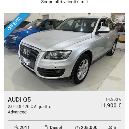
Scopri altri veicoli simili
OFFERTA
AUDI Q5
€
14.800 €
11.900 €
2.0 TDI 170 CV quattro
Advanced
2011
Diesel
205.000
5