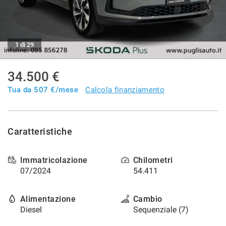
tracciamento
che
CONTATTI
adottiamo
per
offrire
1 di 29
AZIENDA
le
funzionalità
34.500 €
e
NEWS
svolgere
Tua da
507
€/mese
Calcola finanziamento
le
attività
di
seguito
Caratteristiche
descritte.
Per
ottenere
Immatricolazione
Chilometri
maggiori
07/2024
54.411
informazioni
sull'utilità
e
Alimentazione
Cambio
sul
Diesel
Sequenziale (7)
funzionamento
di