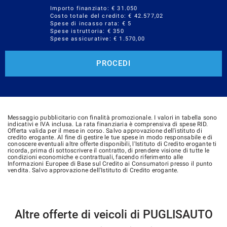
Importo finanziato: €
31.050
Costo totale del credito: €
42.577,02
Spese di incasso rata: € 5
Spese istruttoria: € 350
Spese assicurative: €
1.570,00
PROCEDI
Messaggio pubblicitario con finalità promozionale. I valori in tabella sono
indicativi e IVA inclusa. La rata finanziaria è comprensiva di spese RID.
Offerta valida per il mese in corso. Salvo approvazione dell'istituto di
credito erogante. Al fine di gestire le tue spese in modo responsabile e di
conoscere eventuali altre offerte disponibili, l'Istituto di Credito erogante ti
ricorda, prima di sottoscrivere il contratto, di prendere visione di tutte le
condizioni economiche e contrattuali, facendo riferimento alle
Informazioni Europee di Base sul Credito ai Consumatori presso il punto
vendita. Salvo approvazione dell'Istituto di Credito erogante.
Altre offerte di veicoli di PUGLISAUTO