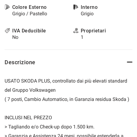
questi
Colore Esterno
Interno
strumenti
Grigio / Pastello
Grigio
di
tracciamento
si
IVA Deducibile
Proprietari
rimanda
No
1
alla
cookie
policy.
Puoi
Descrizione
rivedere
e
modificare
USATO SKODA PLUS, controllato dai più elevati standard
le
del Gruppo Volkswagen
tue
scelte
( 7 posti, Cambio Automatico, in Garanzia residua Skoda )
in
qualsiasi
momento.
INCLUSI NEL PREZZO
> Tagliando e/o Check-up dopo 1.500 km.
> Garanzia e Assistenza 24 mesi, possibile estenderla a
a