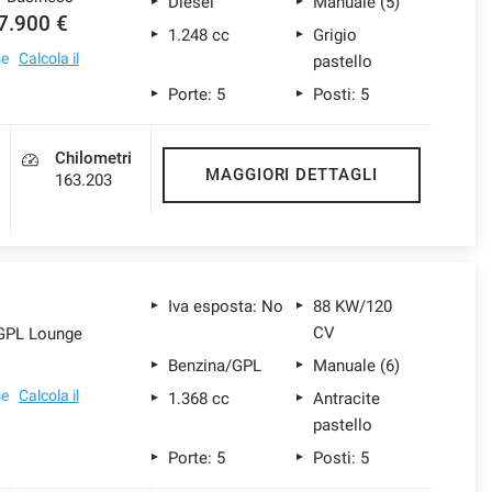
Diesel
Manuale (5)
7.900 €
1.248 cc
Grigio
se
Calcola il
pastello
Porte: 5
Posti: 5
Chilometri
MAGGIORI DETTAGLI
163.203
Iva esposta: No
88 KW/120
CV
 GPL Lounge
€
Benzina/GPL
Manuale (6)
se
Calcola il
1.368 cc
Antracite
pastello
Porte: 5
Posti: 5