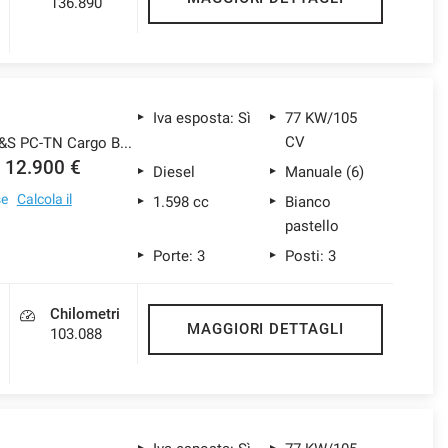
136.890
Iva esposta: Sì
77 KW/105
CV
1.6 MJT 105CV S&S PC-TN Cargo Business
12.900 €
Diesel
Manuale (6)
se
Calcola il
1.598 cc
Bianco
pastello
Porte: 3
Posti: 3
Chilometri
MAGGIORI DETTAGLI
103.088