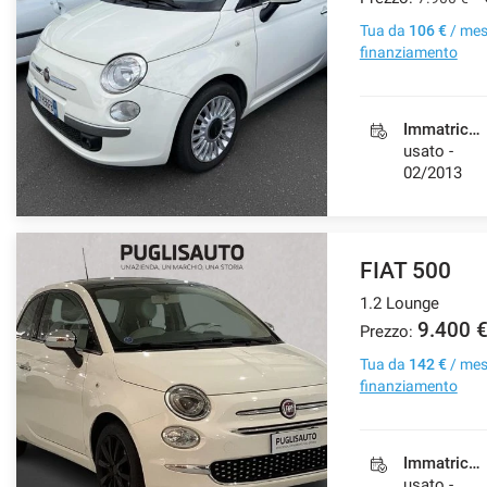
Tua da
106 €
/ me
finanziamento
Immatricolazione
usato -
02/2013
FIAT 500
1.2 Lounge
9.400 
Prezzo:
Tua da
142 €
/ me
finanziamento
Immatricolazione
usato -