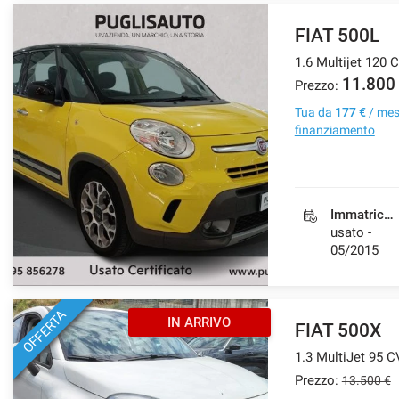
FIAT 500L
1.6 Multijet 120 
11.800
Prezzo:
Tua da
177 €
/ me
finanziamento
Immatricolazione
usato -
05/2015
OFFERTA
IN ARRIVO
FIAT 500X
1.3 MultiJet 95 C
Prezzo:
13.500 €