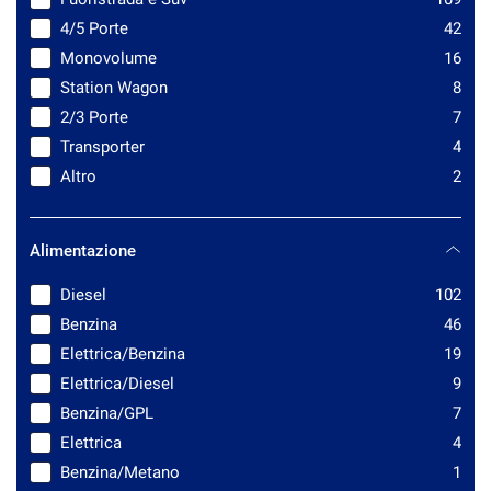
MAHINDRA
1
4/5 Porte
42
MASERATI
1
Monovolume
16
MERCEDES-BENZ
2
Station Wagon
8
MINI
1
2/3 Porte
7
MITSUBISHI
2
Transporter
4
NISSAN
3
Altro
2
OPEL
13
PEUGEOT
10
Alimentazione
PIAGGIO
1
RENAULT
11
Diesel
102
SEAT
2
Benzina
46
SKODA
37
Elettrica/Benzina
19
SMART
1
Elettrica/Diesel
9
SSANGYONG
1
Benzina/GPL
7
TOYOTA
1
Elettrica
4
VOLKSWAGEN
9
Benzina/Metano
1