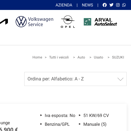
AZIENDA
NEWS
Home
>
Tutti i veicoli
>
Auto
>
Usato
>
SUZUKI
Iva esposta: No
51 KW/69 CV
ounge
Benzina/GPL
Manuale (5)
6.900 €