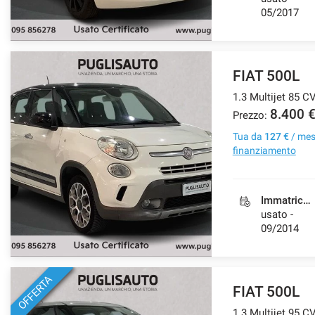
05/2017
FIAT 500L
1.3 Multijet 85 C
8.400 
Prezzo:
Tua da
127 €
/ me
finanziamento
Immatricolazione
usato -
09/2014
OFFERTA
FIAT 500L
1.3 Multijet 95 C