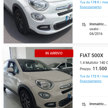
Tua da
178 €
/ me
finanziamento
Immatricolazione
usato -
04/2016
IN ARRIVO
FIAT 500X
1.4 MultiAir 140
11.500
Prezzo:
Tua da
172 €
/ me
finanziamento
Immatricolazione