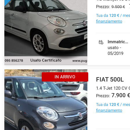
Prezzo:
9.500 €
Tua da
120 €
/ me
finanziamento
Immatricolazione
usato -
05/2019
IN ARRIVO
FIAT 500L
1.4 T-Jet 120 CV
7.900 
Prezzo:
Tua da
120 €
/ me
finanziamento