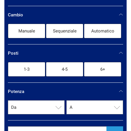
VOLVO
1
Cambio
Manuale
Sequenziale
Automatico
Posti
1-3
4-5
6+
Potenza