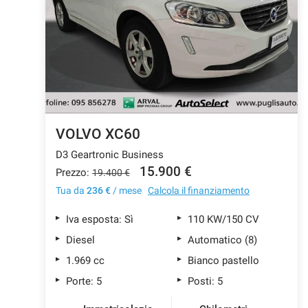
tracciamento
che
CONTATTI
adottiamo
per
offrire
AZIENDA
le
funzionalità
e
NEWS
svolgere
le
VOLVO XC60
attività
D3 Geartronic Business
di
seguito
15.900 €
Prezzo:
19.400 €
descritte.
Tua da
236 €
/ mese
Calcola il finanziamento
Per
ottenere
Iva esposta: Sì
110 KW/150 CV
maggiori
informazioni
Diesel
Automatico (8)
sull'utilità
1.969 cc
Bianco pastello
e
sul
Porte: 5
Posti: 5
funzionamento
di