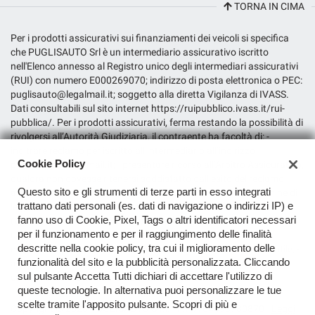
TORNA IN CIMA
Salva
le
Per i prodotti assicurativi sui finanziamenti dei veicoli si specifica
impostazioni
che PUGLISAUTO Srl è un intermediario assicurativo iscritto
nell'Elenco annesso al Registro unico degli intermediari assicurativi
(RUI) con numero E000269070; indirizzo di posta elettronica o PEC:
puglisauto@legalmail.it; soggetto alla diretta Vigilanza di IVASS.
Dati consultabili sul sito internet https://ruipubblico.ivass.it/rui-
pubblica/. Per i prodotti assicurativi, ferma restando la possibilità di
rivolgersi all’Autorità Giudiziaria, il contraente ha facoltà di: -
inoltrare reclamo per iscritto all’intermediario all’indirizzo
Cookie Policy
puglisauto@legalmail.it; - presentare ricorso all’Arbitro Assicurativo,
qualora non dovesse ritenersi soddisfatto dall’esito del reclamo
Questo sito e gli strumenti di terze parti in esso integrati
all’intermediario o in caso di assenza di riscontro entro il termine di
trattano dati personali (es. dati di navigazione o indirizzi IP) e
legge, tramite il portale disponibile sul sito internet dello stesso
fanno uso di Cookie, Pixel, Tags o altri identificatori necessari
(www.arbitroassicurativo.org), dove è possibile consultare gli
per il funzionamento e per il raggiungimento delle finalità
ulteriori requisiti di ammissibilità, le informazioni relative alle
descritte nella cookie policy, tra cui il miglioramento delle
modalità di presentazione del ricorso e ogni altra indicazione utile; -
funzionalità del sito e la pubblicità personalizzata. Cliccando
avvalersi di altri eventuali sistemi alternativi di risoluzione delle
sul pulsante Accetta Tutti dichiari di accettare l'utilizzo di
controversie previsti dalla normativa vigente.
queste tecnologie. In alternativa puoi personalizzare le tue
scelte tramite l'apposito pulsante. Scopri di più e
Copyright © 2026 PUGLISAUTO S.r.l. - P.IVA 04493780870 -
Leggi