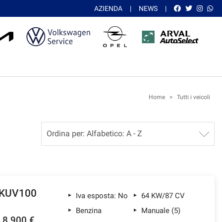
AZIENDA
NEWS
Home
>
Tutti i veicoli
KUV100
Iva esposta: No
64 KW/87 CV
Benzina
Manuale (5)
8.900 €