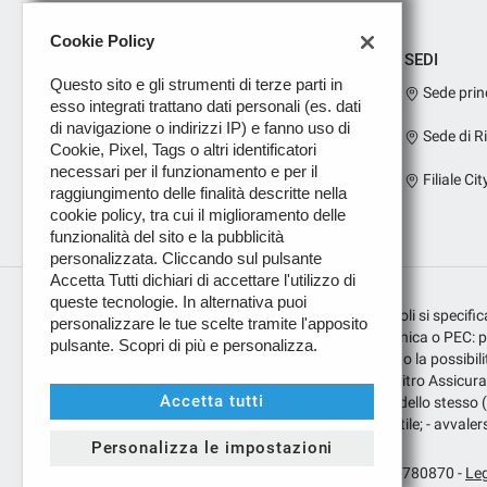
Cookie Policy
SEDI
Questo sito e gli strumenti di terze parti in
Sede prin
esso integrati trattano dati personali (es. dati
di navigazione o indirizzi IP) e fanno uso di
Sede di R
Cookie, Pixel, Tags o altri identificatori
necessari per il funzionamento e per il
Filiale Cit
raggiungimento delle finalità descritte nella
cookie policy, tra cui il miglioramento delle
funzionalità del sito e la pubblicità
personalizzata. Cliccando sul pulsante
Accetta Tutti dichiari di accettare l'utilizzo di
queste tecnologie. In alternativa puoi
Per i prodotti assicurativi sui finanziamenti dei veicoli si speci
personalizzare le tue scelte tramite l'apposito
con numero E000269070; indirizzo di posta elettronica o PEC: pugl
pulsante. Scopri di più e personalizza.
Leggi
pubblica/. Per i prodotti assicurativi, ferma restando la possibilità
la
puglisauto@legalmail.it; - presentare ricorso all’Arbitro Assicura
cookie
Accetta tutti
policy
legge, tramite il portale disponibile sul sito internet dello stesso
presentazione del ricorso e ogni altra indicazione utile; - avvalers
Personalizza le impostazioni
Copyright © 2026 PUGLISAUTO S.r.l. - P.IVA 04493780870 -
Leg
i