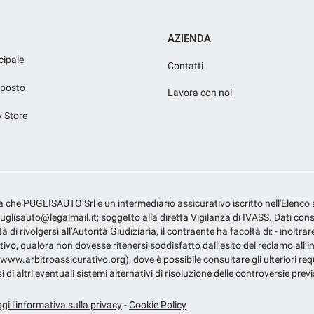
AZIENDA
cipale
Contatti
iposto
Lavora con noi
y Store
fica che PUGLISAUTO Srl è un intermediario assicurativo iscritto nell'Elenco
isauto@legalmail.it; soggetto alla diretta Vigilanza di IVASS. Dati consulta
 di rivolgersi all’Autorità Giudiziaria, il contraente ha facoltà di: - inoltrar
tivo, qualora non dovesse ritenersi soddisfatto dall’esito del reclamo all’in
 (www.arbitroassicurativo.org), dove è possibile consultare gli ulteriori requ
i di altri eventuali sistemi alternativi di risoluzione delle controversie prev
gi l'informativa sulla privacy
-
Cookie Policy