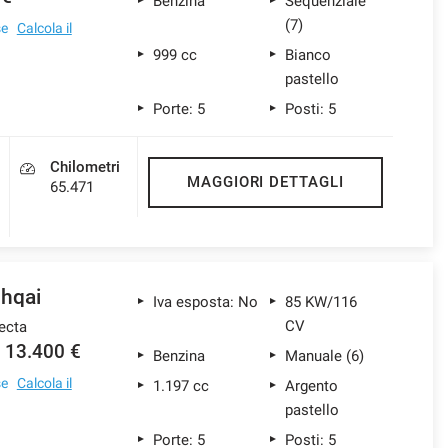
Benzina
Sequenziale
(7)
se
Calcola il
999 cc
Bianco
pastello
Porte: 5
Posti: 5
Chilometri
MAGGIORI DETTAGLI
65.471
hqai
Iva esposta: No
85 KW/116
CV
ecta
13.400 €
Benzina
Manuale (6)
se
Calcola il
1.197 cc
Argento
pastello
Porte: 5
Posti: 5