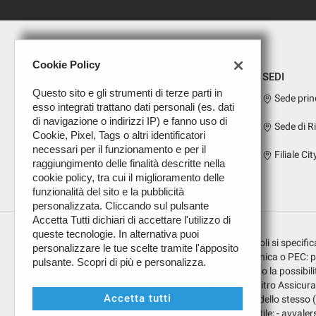
Cookie Policy
SEDI
Questo sito e gli strumenti di terze parti in
Sede prin
esso integrati trattano dati personali (es. dati
di navigazione o indirizzi IP) e fanno uso di
Sede di R
Cookie, Pixel, Tags o altri identificatori
necessari per il funzionamento e per il
Filiale Cit
raggiungimento delle finalità descritte nella
cookie policy, tra cui il miglioramento delle
funzionalità del sito e la pubblicità
personalizzata. Cliccando sul pulsante
Accetta Tutti dichiari di accettare l'utilizzo di
queste tecnologie. In alternativa puoi
Per i prodotti assicurativi sui finanziamenti dei veicoli si speci
personalizzare le tue scelte tramite l'apposito
con numero E000269070; indirizzo di posta elettronica o PEC: pugl
pulsante. Scopri di più e personalizza.
Leggi
pubblica/. Per i prodotti assicurativi, ferma restando la possibilità
la
puglisauto@legalmail.it; - presentare ricorso all’Arbitro Assicura
cookie
Accetta tutti
policy
legge, tramite il portale disponibile sul sito internet dello stesso
presentazione del ricorso e ogni altra indicazione utile; - avvalers