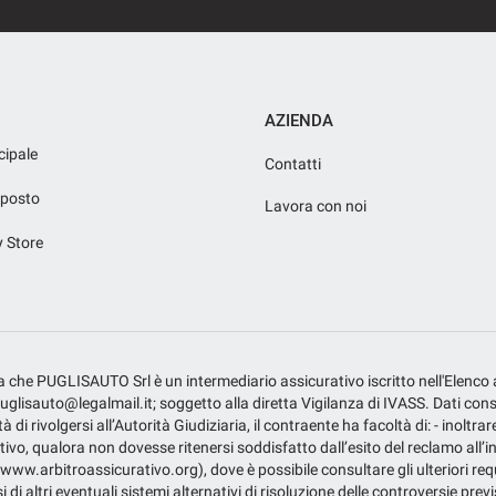
AZIENDA
cipale
Contatti
iposto
Lavora con noi
y Store
fica che PUGLISAUTO Srl è un intermediario assicurativo iscritto nell'Elenco
isauto@legalmail.it; soggetto alla diretta Vigilanza di IVASS. Dati consulta
 di rivolgersi all’Autorità Giudiziaria, il contraente ha facoltà di: - inoltrar
tivo, qualora non dovesse ritenersi soddisfatto dall’esito del reclamo all’in
 (www.arbitroassicurativo.org), dove è possibile consultare gli ulteriori requ
i di altri eventuali sistemi alternativi di risoluzione delle controversie prev