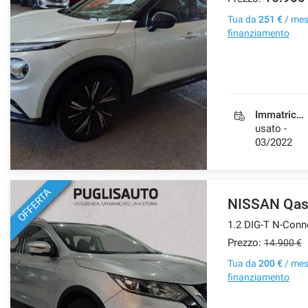
Tua da
251 €
/ me
finanziamento
Immatricolazione
usato -
03/2022
OFFERTA
NISSAN Qas
1.2 DIG-T N-Conn
Prezzo:
14.900 €
Tua da
200 €
/ me
finanziamento