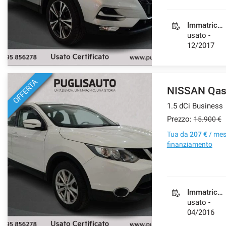
Immatricolazione
usato -
12/2017
OFFERTA
NISSAN Qas
1.5 dCi Business
Prezzo:
15.900 €
Tua da
207 €
/ me
finanziamento
Immatricolazione
usato -
04/2016