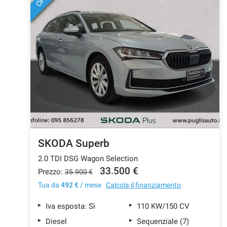
SKODA Superb
2.0 TDI DSG Wagon Selection
33.500 €
Prezzo:
35.900 €
Tua da
492 €
/ mese
Calcola il finanziamento
Iva esposta: Sì
110 KW/150 CV
Diesel
Sequenziale (7)