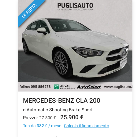
OFFERTA
Salva
le
impostazioni
MERCEDES-BENZ CLA 200
d Automatic Shooting Brake Sport
25.900 €
Prezzo:
27.800 €
Tua da
382 €
/ mese
Calcola il finanziamento