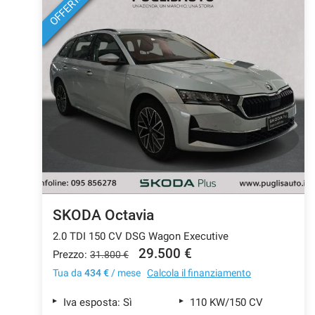
OFFERTA
SKODA Octavia
2.0 TDI 150 CV DSG Wagon Executive
29.500 €
Prezzo:
31.800 €
Tua da
434 €
/ mese
Calcola il finanziamento
Iva esposta: Sì
110 KW/150 CV