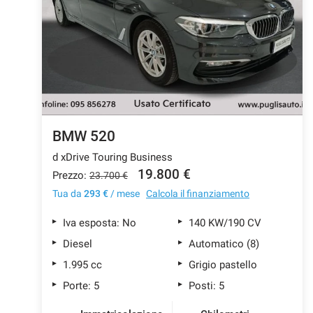
tracciamento
che
CONTATTI
adottiamo
per
offrire
AZIENDA
le
funzionalità
e
NEWS
svolgere
le
BMW 520
attività
d xDrive Touring Business
di
seguito
19.800 €
Prezzo:
23.700 €
descritte.
Tua da
293 €
/ mese
Calcola il finanziamento
Per
ottenere
Iva esposta: No
140 KW/190 CV
maggiori
informazioni
Diesel
Automatico (8)
sull'utilità
1.995 cc
Grigio pastello
e
sul
Porte: 5
Posti: 5
funzionamento
di