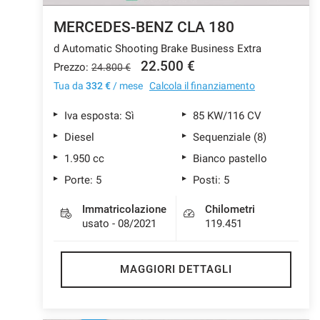
MERCEDES-BENZ CLA 180
d Automatic Shooting Brake Business Extra
mpre
Cookie necessari
22.500 €
Prezzo:
24.800 €
ilitato
Tua da
332 €
/ mese
Calcola il finanziamento
Cookie delle preferenze
Iva esposta: Sì
85 KW/116 CV
Diesel
Sequenziale (8)
Cookie per il miglioramento dell'esperienza utente
1.950 cc
Bianco pastello
Porte: 5
Posti: 5
Cookie analitici
Immatricolazione
Chilometri
usato - 08/2021
119.451
Cookie di marketing
MAGGIORI DETTAGLI
Leggi
la
cookie
policy