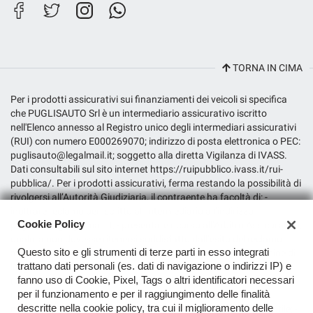
Filiale City Store
Lavora con noi
TORNA IN CIMA
Per i prodotti assicurativi sui finanziamenti dei veicoli si specifica
che PUGLISAUTO Srl è un intermediario assicurativo iscritto
nell'Elenco annesso al Registro unico degli intermediari assicurativi
(RUI) con numero E000269070; indirizzo di posta elettronica o PEC:
puglisauto@legalmail.it; soggetto alla diretta Vigilanza di IVASS.
Dati consultabili sul sito internet https://ruipubblico.ivass.it/rui-
pubblica/. Per i prodotti assicurativi, ferma restando la possibilità di
rivolgersi all’Autorità Giudiziaria, il contraente ha facoltà di: -
inoltrare reclamo per iscritto all’intermediario all’indirizzo
Cookie Policy
puglisauto@legalmail.it; - presentare ricorso all’Arbitro Assicurativo,
qualora non dovesse ritenersi soddisfatto dall’esito del reclamo
Questo sito e gli strumenti di terze parti in esso integrati
all’intermediario o in caso di assenza di riscontro entro il termine di
trattano dati personali (es. dati di navigazione o indirizzi IP) e
legge, tramite il portale disponibile sul sito internet dello stesso
fanno uso di Cookie, Pixel, Tags o altri identificatori necessari
(www.arbitroassicurativo.org), dove è possibile consultare gli
per il funzionamento e per il raggiungimento delle finalità
ulteriori requisiti di ammissibilità, le informazioni relative alle
descritte nella cookie policy, tra cui il miglioramento delle
modalità di presentazione del ricorso e ogni altra indicazione utile; -