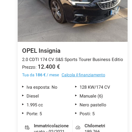
OPEL Insignia
2.0 CDTI 174 CV S&S Sports Tourer Business Editio
12.400 €
Prezzo:
Tua da
186 €
/ mese
Calcola il finanziamento
Iva esposta: No
128 KW/174 CV
Diesel
Manuale (6)
1.995 cc
Nero pastello
Porte: 5
Posti: 5
Immatricolazione
Chilometri
usato - 02/2021
189.766