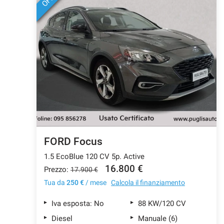
FORD Focus
1.5 EcoBlue 120 CV 5p. Active
16.800 €
Prezzo:
17.900 €
Tua da
250 €
/ mese
Calcola il finanziamento
Iva esposta: No
88 KW/120 CV
Diesel
Manuale (6)