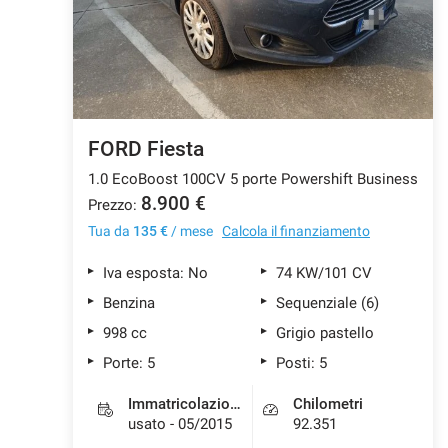
FORD Fiesta
1.0 EcoBoost 100CV 5 porte Powershift Business
8.900 €
Prezzo:
Tua da
135 €
/ mese
Calcola il finanziamento
Iva esposta: No
74 KW/101 CV
Benzina
Sequenziale (6)
998 cc
Grigio pastello
Porte: 5
Posti: 5
Immatricolazione
Chilometri
usato - 05/2015
92.351