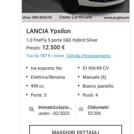
LANCIA Ypsilon
1.0 FireFly 5 porte S&S Hybrid Silver
12.500 €
Prezzo:
Tua da
187 €
/ mese
Calcola il finanziamento
Iva esposta: No
51 KW/69 CV
Elettrica/Benzina
Manuale (6)
999 cc
Bianco pastello
Porte: 5
Posti: 4
Immatricolazione
Chilometri
usato - 02/2023
53.206
MAGGIORI DETTAGLI