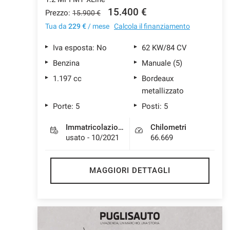
15.400 €
Prezzo:
15.900 €
Tua da
229 €
/ mese
Calcola il finanziamento
Iva esposta: No
62 KW/84 CV
Benzina
Manuale (5)
1.197 cc
Bordeaux
metallizzato
Porte: 5
Posti: 5
Immatricolazione
Chilometri
usato - 10/2021
66.669
MAGGIORI DETTAGLI