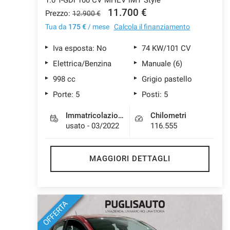
11.700 €
Prezzo:
12.900 €
Tua da
175 €
/ mese
Calcola il finanziamento
Iva esposta: No
74 KW/101 CV
Elettrica/Benzina
Manuale (6)
998 cc
Grigio pastello
Porte: 5
Posti: 5
Immatricolazione
Chilometri
usato - 03/2022
116.555
MAGGIORI DETTAGLI
OFFERTA