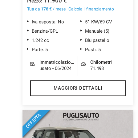
11.900 €
Prezzo:
Tua da
178 €
/ mese
Calcola il finanziamento
Iva esposta: No
51 KW/69 CV
Benzina/GPL
Manuale (5)
1.242 cc
Blu pastello
Porte: 5
Posti: 5
Immatricolazione
Chilometri
usato - 06/2024
71.493
MAGGIORI DETTAGLI
OFFERTA