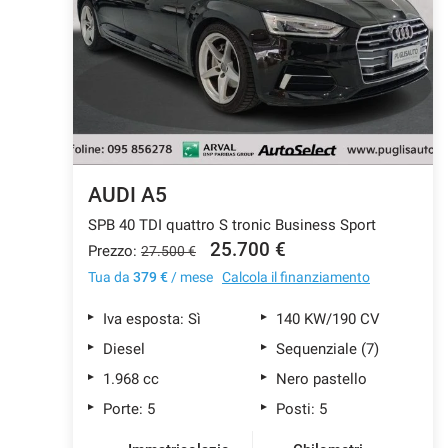
tracciamento
che
CONTATTI
adottiamo
per
offrire
AZIENDA
le
funzionalità
e
NEWS
svolgere
le
AUDI A5
attività
SPB 40 TDI quattro S tronic Business Sport
di
seguito
25.700 €
Prezzo:
27.500 €
descritte.
Tua da
379 €
/ mese
Calcola il finanziamento
Per
ottenere
Iva esposta: Sì
140 KW/190 CV
maggiori
informazioni
Diesel
Sequenziale (7)
sull'utilità
1.968 cc
Nero pastello
e
sul
Porte: 5
Posti: 5
funzionamento
di