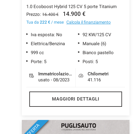
1.0 Ecoboost Hybrid 125 CV 5 porte Titanium
14.900 €
Prezzo:
16.400 €
Tua da
222 €
/ mese
Calcola il finanziamento
Iva esposta: No
92 KW/125 CV
Elettrica/Benzina
Manuale (6)
999 cc
Bianco pastello
Porte: 5
Posti: 5
Immatricolazione
Chilometri
usato - 08/2023
41.116
MAGGIORI DETTAGLI
OFFERTA