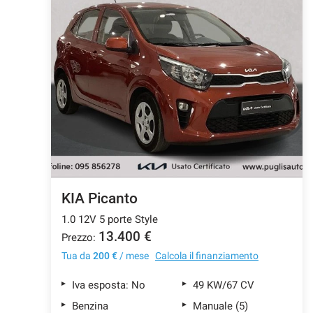
KIA Picanto
1.0 12V 5 porte Style
13.400 €
Prezzo:
Tua da
200 €
/ mese
Calcola il finanziamento
Iva esposta: No
49 KW/67 CV
Benzina
Manuale (5)