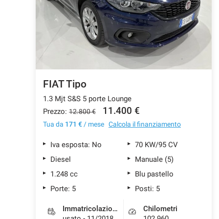
FIAT Tipo
1.3 Mjt S&S 5 porte Lounge
11.400 €
Prezzo:
12.800 €
Tua da
171 €
/ mese
Calcola il finanziamento
Iva esposta: No
70 KW/95 CV
Diesel
Manuale (5)
1.248 cc
Blu pastello
Porte: 5
Posti: 5
Immatricolazione
Chilometri
usato - 11/2018
102.960