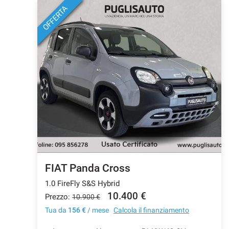
OFFERTA
Salva
le
impostazioni
FIAT Panda Cross
1.0 FireFly S&S Hybrid
10.400 €
Prezzo:
10.900 €
Tua da
156 €
/ mese
Calcola il finanziamento