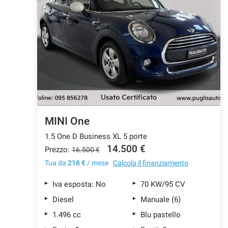
MINI One
1.5 One D Business XL 5 porte
14.500 €
Prezzo:
16.500 €
Tua da
216 €
/ mese
Calcola il finanziamento
Iva esposta: No
70 KW/95 CV
Diesel
Manuale (6)
1.496 cc
Blu pastello