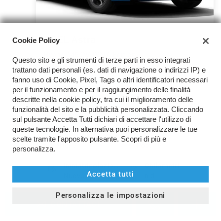
OPEL Astra
Cookie Policy
Hybrid 145 CV DCT6 Edition
Questo sito e gli strumenti di terze parti in esso integrati
27.450 €
Prezzo:
32.450 €
trattano dati personali (es. dati di navigazione o indirizzi IP) e
fanno uso di Cookie, Pixel, Tags o altri identificatori necessari
Tua da
380 €
/ mese
Calcola il finanziamento
per il funzionamento e per il raggiungimento delle finalità
descritte nella cookie policy, tra cui il miglioramento delle
Iva esposta: Sì
100 KW/136 CV
funzionalità del sito e la pubblicità personalizzata. Cliccando
Elettrica/Benzina
Automatico (6)
sul pulsante Accetta Tutti dichiari di accettare l'utilizzo di
queste tecnologie. In alternativa puoi personalizzare le tue
1.199 cc
Di serie pastello
scelte tramite l'apposito pulsante. Scopri di più e
Porte: 5
Posti: 5
personalizza.
Immatricolazione
Chilometri
Accetta tutti
Nuovo
n.d.
Personalizza le impostazioni
CONTATTACI
MAGGIORI DETTAGLI