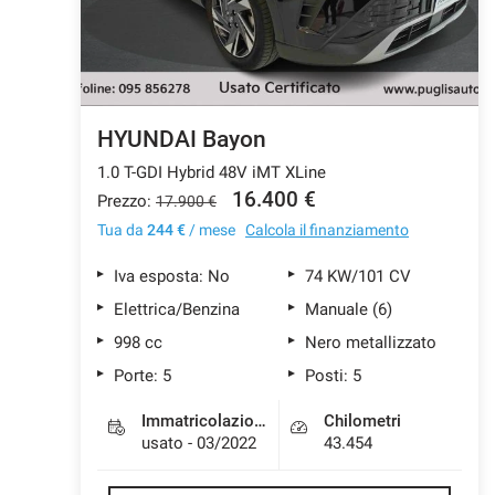
HYUNDAI Bayon
1.0 T-GDI Hybrid 48V iMT XLine
16.400 €
Prezzo:
17.900 €
Tua da
244 €
/ mese
Calcola il finanziamento
Iva esposta: No
74 KW/101 CV
Elettrica/Benzina
Manuale (6)
998 cc
Nero metallizzato
Porte: 5
Posti: 5
Immatricolazione
Chilometri
usato - 03/2022
43.454