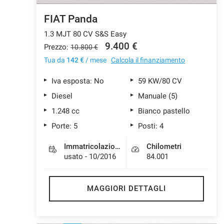
FIAT Panda
1.3 MJT 80 CV S&S Easy
mpre
Cookie necessari
9.400 €
Prezzo:
10.800 €
ilitato
Tua da
142 €
/ mese
Calcola il finanziamento
Cookie delle preferenze
Iva esposta: No
59 KW/80 CV
Diesel
Manuale (5)
Cookie per il miglioramento dell'esperienza utente
1.248 cc
Bianco pastello
Porte: 5
Posti: 4
Cookie analitici
Immatricolazione
Chilometri
usato - 10/2016
84.001
Cookie di marketing
MAGGIORI DETTAGLI
Leggi
la
cookie
policy