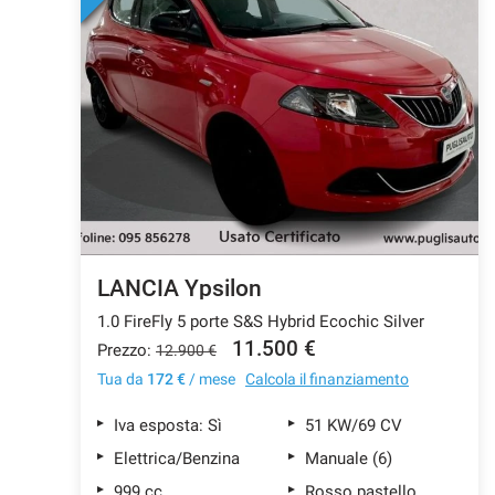
LANCIA Ypsilon
1.0 FireFly 5 porte S&S Hybrid Ecochic Silver
11.500 €
Prezzo:
12.900 €
Tua da
172 €
/ mese
Calcola il finanziamento
Iva esposta: Sì
51 KW/69 CV
Elettrica/Benzina
Manuale (6)
999 cc
Rosso pastello