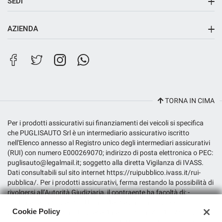
SEDI
Sede principale
AZIENDA
Sede di Riposto
Contatti
Filiale City Store
Lavora con noi
TORNA IN CIMA
Per i prodotti assicurativi sui finanziamenti dei veicoli si specifica
che PUGLISAUTO Srl è un intermediario assicurativo iscritto
nell'Elenco annesso al Registro unico degli intermediari assicurativi
(RUI) con numero E000269070; indirizzo di posta elettronica o PEC:
puglisauto@legalmail.it; soggetto alla diretta Vigilanza di IVASS.
Dati consultabili sul sito internet https://ruipubblico.ivass.it/rui-
pubblica/. Per i prodotti assicurativi, ferma restando la possibilità di
rivolgersi all’Autorità Giudiziaria, il contraente ha facoltà di: -
inoltrare reclamo per iscritto all’intermediario all’indirizzo
Cookie Policy
puglisauto@legalmail.it; - presentare ricorso all’Arbitro Assicurativo,
qualora non dovesse ritenersi soddisfatto dall’esito del reclamo