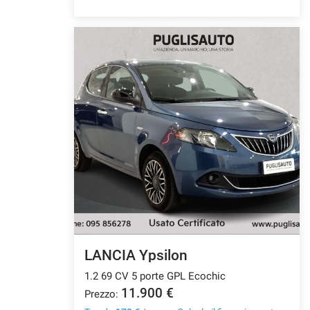
Salva
le
impostazioni
LANCIA Ypsilon
1.2 69 CV 5 porte GPL Ecochic
11.900 €
Prezzo: