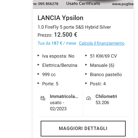
LANCIA Ypsilon
mpre
Cookie necessari
1.0 FireFly 5 porte S&S Hybrid Silver
ilitato
12.500 €
Prezzo:
Tua da
187 €
/ mese
Calcola il finanziamento
Cookie delle preferenze
Iva esposta: No
51 KW/69 CV
Cookie per il miglioramento dell'esperienza utente
Elettrica/Benzina
Manuale (6)
999 cc
Bianco pastello
Cookie analitici
Porte: 5
Posti: 4
Immatricolazione
Chilometri
Cookie di marketing
usato -
53.206
02/2023
Leggi
la
MAGGIORI DETTAGLI
cookie
policy