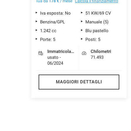
Tua da
178 €
/ mese
Calcola il finanziamento
Iva esposta: No
51 KW/69 CV
Benzina/GPL
Manuale (5)
1.242 cc
Blu pastello
Porte: 5
Posti: 5
Immatricolazione
Chilometri
usato -
71.493
06/2024
MAGGIORI DETTAGLI