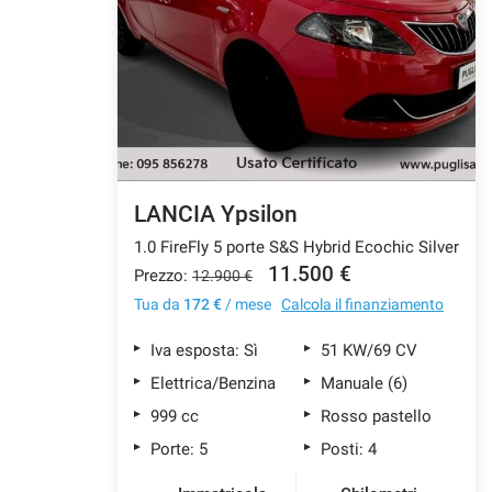
tracciamento
che
CONTATTI
adottiamo
per
offrire
AZIENDA
le
funzionalità
e
NEWS
svolgere
le
LANCIA Ypsilon
attività
1.0 FireFly 5 porte S&S Hybrid Ecochic Silver
di
seguito
11.500 €
Prezzo:
12.900 €
descritte.
Tua da
172 €
/ mese
Calcola il finanziamento
Per
ottenere
Iva esposta: Sì
51 KW/69 CV
maggiori
informazioni
Elettrica/Benzina
Manuale (6)
sull'utilità
999 cc
Rosso pastello
e
sul
Porte: 5
Posti: 4
funzionamento
di