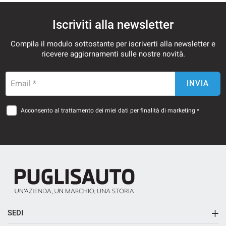
Iscriviti alla newsletter
mpre
Cookie necessari
Compila il modulo sottostante per iscriverti alla newsletter e
ilitato
ricevere aggiornamenti sulle nostre novità.
Cookie delle preferenze
Email *
INVIA
Cookie per il miglioramento dell'esperienza utente
Acconsento al trattamento dei miei dati per finalità di marketing *
Cookie analitici
Cookie di marketing
Leggi
la
SEDI
cookie
policy