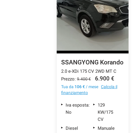
tracciamento
che
CONTATTI
adottiamo
per
offrire
AZIENDA
le
funzionalità
e
NEWS
svolgere
le
SSANGYONG Korando
attività
di
2.0 e-XDi 175 CV 2WD MT C
seguito
6.900 €
Prezzo:
9.400 €
descritte.
Per
Tua da
106 €
/ mese
Calcola il
ottenere
finanziamento
maggiori
informazioni
Iva esposta:
129
sull'utilità
No
KW/175
e
CV
sul
funzionamento
Diesel
Manuale
di