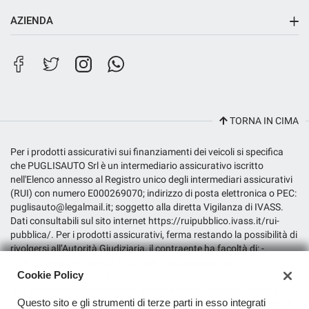
Sede principale
AZIENDA
Salva
Sede di Riposto
le
impostazioni
Contatti
Filiale City Store
Lavora con noi
TORNA IN CIMA
Per i prodotti assicurativi sui finanziamenti dei veicoli si specifica
che PUGLISAUTO Srl è un intermediario assicurativo iscritto
nell'Elenco annesso al Registro unico degli intermediari assicurativi
(RUI) con numero E000269070; indirizzo di posta elettronica o PEC:
puglisauto@legalmail.it; soggetto alla diretta Vigilanza di IVASS.
Dati consultabili sul sito internet https://ruipubblico.ivass.it/rui-
pubblica/. Per i prodotti assicurativi, ferma restando la possibilità di
rivolgersi all’Autorità Giudiziaria, il contraente ha facoltà di: -
inoltrare reclamo per iscritto all’intermediario all’indirizzo
Cookie Policy
puglisauto@legalmail.it; - presentare ricorso all’Arbitro Assicurativo,
qualora non dovesse ritenersi soddisfatto dall’esito del reclamo
Questo sito e gli strumenti di terze parti in esso integrati
all’intermediario o in caso di assenza di riscontro entro il termine di