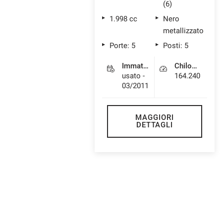
(6)
questi
1.998 cc
Nero
strumenti
di
metallizzato
tracciamento
Porte: 5
Posti: 5
si
rimanda
Immatricolazione
Chilometri
alla
usato -
164.240
cookie
03/2011
policy.
Puoi
rivedere
MAGGIORI
e
DETTAGLI
modificare
le
tue
scelte
in
qualsiasi
momento.
a